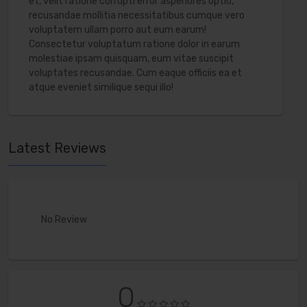
et, velit ratione corrupti error asperiores optio,
recusandae mollitia necessitatibus cumque vero
voluptatem ullam porro aut eum earum!
Consectetur voluptatum ratione dolor in earum
molestiae ipsam quisquam, eum vitae suscipit
voluptates recusandae. Cum eaque officiis ea et
atque eveniet similique sequi illo!
Latest Reviews
No Review
0