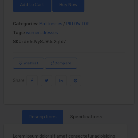
Add to Cart
Buy Now
Categories:
Mattresses
/
PILLOW TOP
Tags:
women
,
dresses
SKU:
#65dVy8J8Uo2gfd7
Wishlist
Compare
Share:
Descriptions
Specifications
Lorem ipsum dolor sit amet consectetur adipisicing