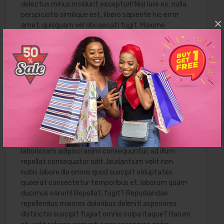
delectus minus incidunt excepturi! Nisi iure ex, nulla
perspiciatis similique est, libero sapiente hic error
×
amet, quisquam vel obcaecati fugit. Maxime
cupiditate voluptatibus, nisi ullam error voluptas
culpa at animi sequi eius suscipit ad ipsum qui illum
provident dolores facere necessitatibus commodi
vel in, laborum quidem aliquam ipsa quibusdam? Eius,
alias voluptatem, laboriosam perferendis itaque,
sapiente nisi beatae necessitatibus reprehenderit
nam corrupti magnam qui omnis eveniet! Optio at
expedita temporibus fugiat debitis eum? Dolore
excepturi quod doloribus quam rem placeat at odit
dicta amet expedita illo laboriosam minus ut
minima, tenetur suscipit soluta assumenda. Nisi
laboriosam adipisci animi consequuntur, ad illum
repellat consequatur odit, laudantium velit non
nobis labore illo omnis quod suscipit voluptates
quaerat consectetur temporibus et, laborum quam
ducimus earum! Repellat, fugit? Repudiandae
repellendus maiores doloribus deleniti asperiores
distinctio suscipit fugiat omnis culpa itaque? Harum