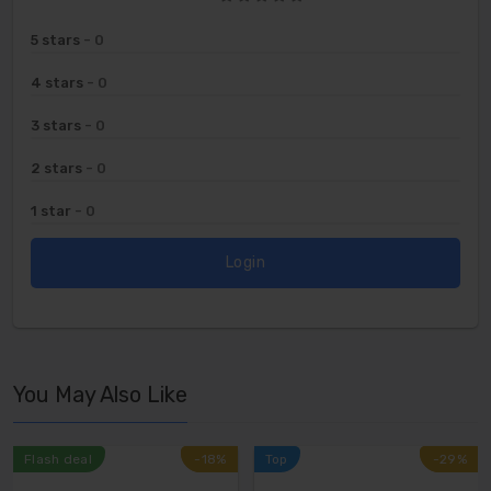
5 stars
- 0
4 stars
- 0
3 stars
- 0
2 stars
- 0
1 star
- 0
Login
You May Also Like
Flash deal
-18%
-18%
Top
-29%
-29%