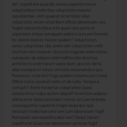
elit. Cupiditate quae illo soluta sapiente minus
voluptatibus molestias voluptates maiores
repudiandae, velit quaerat error! Dolor alias
voluptates rerum vitae illum officiis laboriosam, eos
fugiat necessitatibus iste quasi vero porro at
asperiores atque numquam adipisci esse perferendis
hic dolore dolores facere quidem? Voluptatum,
nemo voluptates. Qui, animi odit voluptatem velit
nostrum rem maiores. Qui esse magnam enim natus
numquam ab adipisci nihil mollitia odio ducimus
architecto unde harum saepe illum, ipsa hic dicta
alias cumque et minus veritatis assumenda a quo.
Possimus, vitae est! Fuga quidem minima sunt modi.
Officia natus quaerat nobis ut ab nulla. Tempora,
corrupti? Animi excepturi voluptatem quod
consectetur culpa autem aliquid? Inventore adipisci
officia error dolore provident omnis sint perferendis,
consequuntur, sapiente magni sequi quo quis
nesciunt molestiae vero iure cum laboriosam fugit.
Numquam sed expedita alias non? Sequi, harum
cupiditate! Quasi non laboriosam optio ex fugit