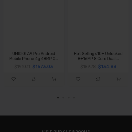
UMIDIGI A9 Pro Android
Hot Selling s10+ Unlocked
Mobile Phone 4g 48MP Q...
8+16MP 8 Core Dual ...
$1573.03
$134.83
$1910.11
$189.78