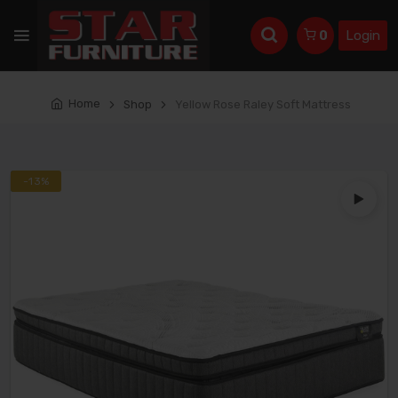
Login
0
Home
Shop
Yellow Rose Raley Soft Mattress
Top
-13%