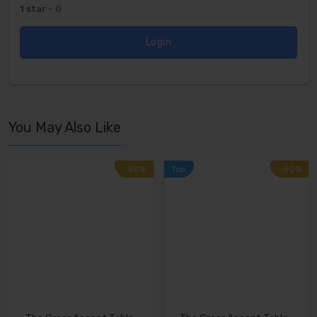
1 star
- 0
Login
You May Also Like
-50%
-50%
Top
-50%
-50%