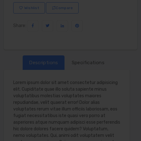
Wishlist
Compare
Share:
Descriptions
Specifications
Lorem ipsum dolor sit amet consectetur adipisicing
elit. Cupiditate quae illo soluta sapiente minus
voluptatibus molestias voluptates maiores
repudiandae, velit quaerat error! Dolor alias
voluptates rerum vitae illum officiis laboriosam, eos
fugiat necessitatibus iste quasi vero porro at
asperiores atque numquam adipisci esse perferendis
hic dolore dolores facere quidem? Voluptatum,
nemo voluptates. Qui, animi odit voluptatem velit