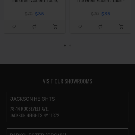
The Greer Accent Table,
The Greer Accent Table-
$35
$35
$70
$70
VISIT OUR SHOWROOMS
JACKSON HEIGHTS
78-14 ROOSEVELT AVE.
JACKSON HEIGHTS NY 11372