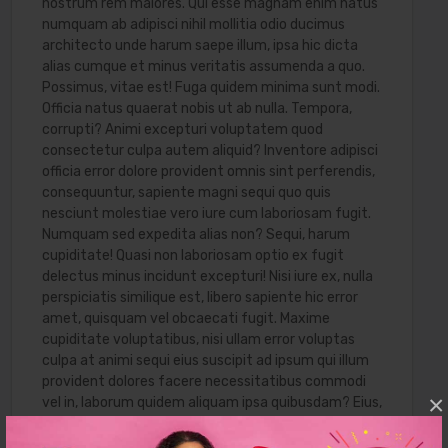
nostrum rem maiores. Qui esse magnam enim natus
numquam ab adipisci nihil mollitia odio ducimus
architecto unde harum saepe illum, ipsa hic dicta
alias cumque et minus veritatis assumenda a quo.
Possimus, vitae est! Fuga quidem minima sunt modi.
Officia natus quaerat nobis ut ab nulla. Tempora,
corrupti? Animi excepturi voluptatem quod
consectetur culpa autem aliquid? Inventore adipisci
officia error dolore provident omnis sint perferendis,
consequuntur, sapiente magni sequi quo quis
nesciunt molestiae vero iure cum laboriosam fugit.
Numquam sed expedita alias non? Sequi, harum
cupiditate! Quasi non laboriosam optio ex fugit
delectus minus incidunt excepturi! Nisi iure ex, nulla
perspiciatis similique est, libero sapiente hic error
amet, quisquam vel obcaecati fugit. Maxime
cupiditate voluptatibus, nisi ullam error voluptas
culpa at animi sequi eius suscipit ad ipsum qui illum
provident dolores facere necessitatibus commodi
×
vel in, laborum quidem aliquam ipsa quibusdam? Eius,
alias voluptatem, laboriosam perferendis itaque,
sapiente nisi beatae necessitatibus reprehenderit