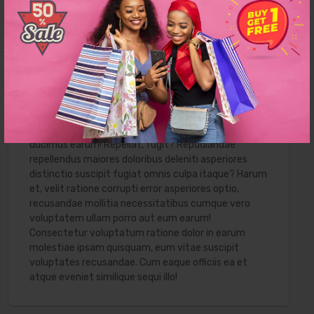
nam corrupti magnam qui omnis eveniet! Optio at
expedita temporibus fugiat debitis eum? Dolore
excepturi quod doloribus quam rem placeat at odit
dicta amet expedita illo laboriosam minus ut
minima, tenetur suscipit soluta assumenda. Nisi
laboriosam adipisci animi consequuntur, ad illum
repellat consequatur odit, laudantium velit non
nobis labore illo omnis quod suscipit voluptates
quaerat consectetur temporibus et, laborum quam
ducimus earum! Repellat, fugit? Repudiandae
repellendus maiores doloribus deleniti asperiores
distinctio suscipit fugiat omnis culpa itaque? Harum
et, velit ratione corrupti error asperiores optio,
recusandae mollitia necessitatibus cumque vero
voluptatem ullam porro aut eum earum!
Consectetur voluptatum ratione dolor in earum
molestiae ipsam quisquam, eum vitae suscipit
voluptates recusandae. Cum eaque officiis ea et
atque eveniet similique sequi illo!