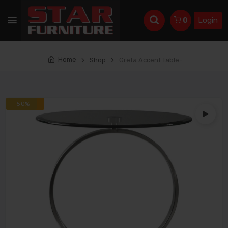
Login
0
Home
Shop
Greta Accent Table-
Feature
-50%