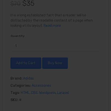
$35
$70
It is a long established fact that a reader will be
distracted by the readable content of a page when
looking at its layout.
Read more
Quantity
Add to Cart
Buy Now
Brand:
Adidas
Categories:
Accessories
Tags:
HTML
,
CSS
,
Wordpress
,
Laravel
SKU:
#